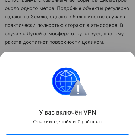
около одного метра. Подобные объекты регулярно
падают на Землю, однако в большинстве случаев
практически полностью сгорают в атмосфере. В
случае с Луной атмосфера отсутствует, поэтому
ракета достигнет поверхности целиком.
Ранее стало известно, что лунный грунт
рассказал
об атмосфере древней Земли.
космос
SpaceX
Луна
российские ученые
Поделиться
У вас включ
ён
V
P
N
Отключите, чтобы всё работало