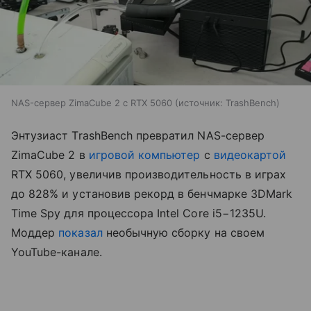
NAS-сервер ZimaCube 2 с RTX 5060
источник:
TrashBench
Энтузиаст TrashBench превратил NAS-сервер
ZimaCube 2 в
игровой компьютер
с
видеокартой
RTX 5060, увеличив производительность в играх
до 828% и установив рекорд в бенчмарке 3DMark
Time Spy для процессора Intel Core i5−1235U.
Моддер
показал
необычную сборку на своем
YouTube-канале.