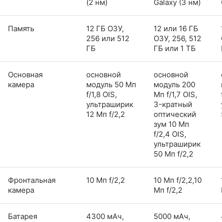
(2 нм)
Galaxy (3 нм)
Память
12 ГБ ОЗУ,
12 или 16 ГБ
256 или 512
ОЗУ, 256, 512
ГБ
ГБ или 1 ТБ
Основная
основной
основной
камера
модуль 50 Мп
модуль 200
f/1,8 OIS,
Мп f/1,7 OIS,
ультраширик
3-кратный
12 Мп f/2,2
оптический
зум 10 Мп
f/2,4 OIS,
ультраширик
50 Мп f/2,2
Фронтальная
10 Мп f/2,2
10 Мп f/2,2,10
камера
Мп f/2,2
Батарея
4300 мАч,
5000 мАч,