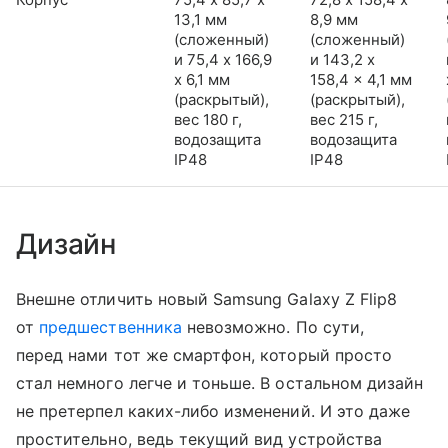
13,1 мм
8,9 мм
(сложенный)
(сложенный)
и 75,4 x 166,9
и 143,2 x
x 6,1 мм
158,4 x 4,1 мм
(раскрытый),
(раскрытый),
вес 180 г,
вес 215 г,
водозащита
водозащита
IP48
IP48
Дизайн
Внешне отличить новый Samsung Galaxy Z Flip8
от
предшественника
невозможно. По сути,
перед нами тот же смартфон, который просто
стал немного легче и тоньше. В остальном дизайн
не претерпел каких-либо изменений. И это даже
простительно, ведь текущий вид устройства