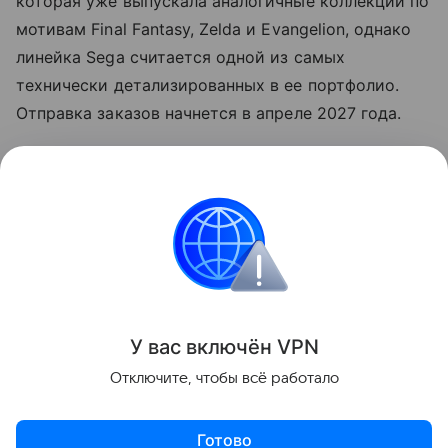
которая уже выпускала аналогичные коллекции по
мотивам Final Fantasy, Zelda и Evangelion, однако
линейка Sega считается одной из самых
технически детализированных в ее портфолио.
Отправка заказов начнется в апреле 2027 года.
Читайте также нашу
статью
о том, как Sega
представила линейку
клавиатур
по Сонику.
Игры
Поделиться
У вас включ
ён
V
P
N
Отключите, чтобы всё работало
Готово