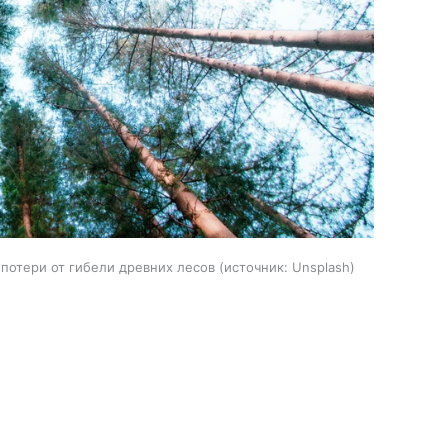
потери от гибели древних лесов
источник:
Unsplash