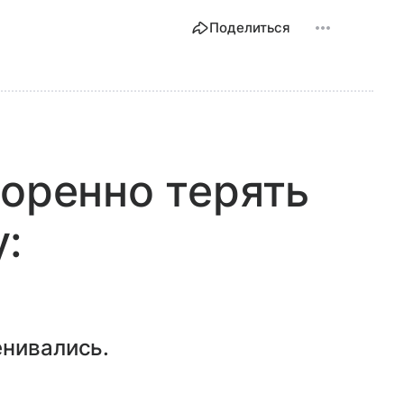
Поделиться
коренно терять
:
енивались.