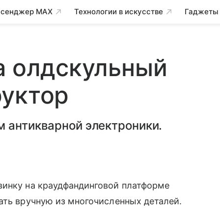
сенджер MAX
Технологии в искусстве
Гаджеты
а олдскульный
руктор
м антикварной электроники.
инку на краудфандинговой платформе
ать вручную из многочисленных деталей.