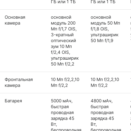
ГБ или 1 ТБ
ГБ или 1 ТБ
Основная
основной
основной
камера
модуль 200
модуль 50 Мп
Мп f/1,7 OIS,
f/1,8 OIS,
3-кратный
ультраширик
оптический
50 Мп f/1,9
зум 10 Мп
f/2,4 OIS,
ультраширик
50 Мп f/2,2
Фронтальная
10 Мп f/2,2,10
10 Мп f/2,2,10
камера
Мп f/2,2
Мп f/2,2
Батарея
5000 мАч,
4800 мАч,
быстрая
быстрая
проводная
проводная
зарядка 45
зарядка 45
Вт,
Вт,
беспроводная
беспроводная