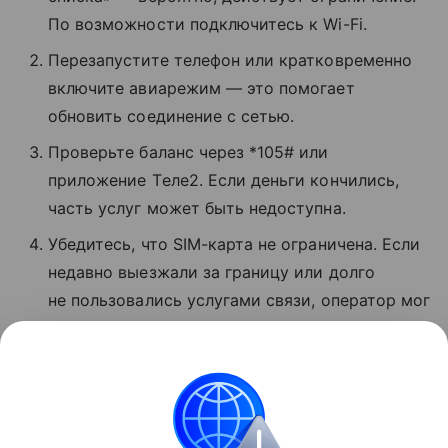
По возможности подключитесь к Wi-Fi.
Перезапустите телефон или кратковременно
включите авиарежим — это помогает
обновить соединение с сетью.
Проверьте баланс через *105# или
приложение Tеле2. Если деньги кончились,
часть услуг может быть недоступна.
Убедитесь, что SIM-карта не ограничена. Если
недавно выезжали за границу или долго
не пользовались услугами связи, оператор мог
временно заблокировать звонки и интернет.
Если ничего не помогло, позвоните
в поддержку по номеру 611 с мобильного T2.