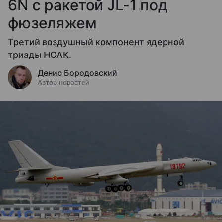
6N с ракетой JL-1 под
фюзеляжем
Третий воздушный компонент ядерной
триады НОАК.
Денис Бородовский
Автор новостей