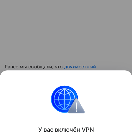
Ранее мы сообщали, что
двухместный
истребитель Су-57Д совершил первый полет
:
Россия продолжает развивать семейство боевых
самолетов пятого поколения.
военная техника
авиация
Поделиться
У вас включ
ён
V
P
N