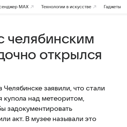
сенджер MAX
Технологии в искусстве
Гаджеты
с челябинским
дочно открылся
 Челябинске заявили, что стали
я купола над метеоритом,
обы задокументировать
и акт. В музее называли это