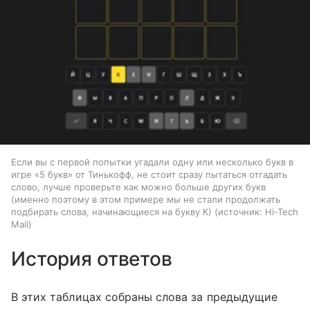
Если вы с первой попытки угадали одну или несколько букв в
игре «5 букв» от Тинькофф, не стоит сразу пытаться отгадать
слово, лучше проверьте как можно больше других букв
(именно поэтому в этом примере мы не стали продолжать
подбирать слова, начинающиеся на букву К)
источник:
Hi-Tech
Mail
История ответов
В этих таблицах собраны слова за предыдущие