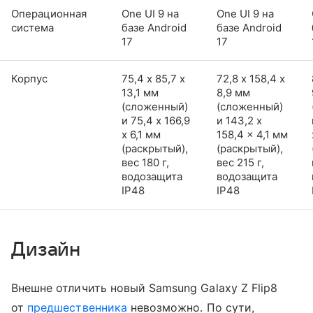
Операционная
One UI 9 на
One UI 9 на
система
базе Android
базе Android
17
17
Корпус
75,4 х 85,7 х
72,8 х 158,4 х
13,1 мм
8,9 мм
(сложенный)
(сложенный)
и 75,4 x 166,9
и 143,2 x
x 6,1 мм
158,4 x 4,1 мм
(раскрытый),
(раскрытый),
вес 180 г,
вес 215 г,
водозащита
водозащита
IP48
IP48
Дизайн
Внешне отличить новый Samsung Galaxy Z Flip8
от
предшественника
невозможно. По сути,