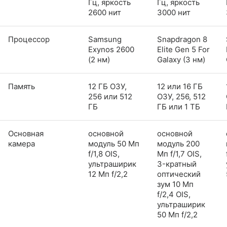
Гц, яркость
Гц, яркость
2600 нит
3000 нит
Процессор
Samsung
Snapdragon 8
Exynos 2600
Elite Gen 5 For
(2 нм)
Galaxy (3 нм)
Память
12 ГБ ОЗУ,
12 или 16 ГБ
256 или 512
ОЗУ, 256, 512
ГБ
ГБ или 1 ТБ
Основная
основной
основной
камера
модуль 50 Мп
модуль 200
f/1,8 OIS,
Мп f/1,7 OIS,
ультраширик
3-кратный
12 Мп f/2,2
оптический
зум 10 Мп
f/2,4 OIS,
ультраширик
50 Мп f/2,2