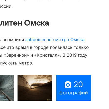
оссии.
литен Омска
ы запомнили
заброшенное метро Омска
,
все это время в городе появилась только
 «Заречной» и «Кристалл». В 2019 году
апускать метро.
20
фотографий