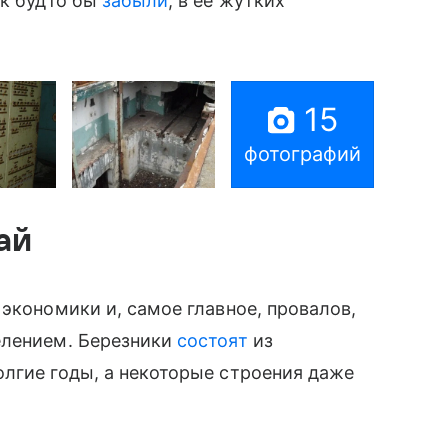
ак будто бы
забыли
, в ее жутких
15
фотографий
й
экономики и, самое главное, провалов,
елением. Березники
состоят
из
лгие годы, а некоторые строения даже