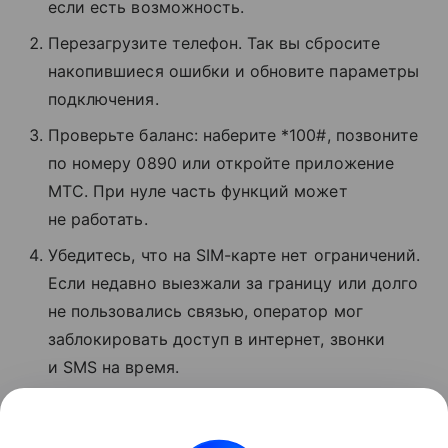
если есть возможность.
Перезагрузите телефон. Так вы сбросите
накопившиеся ошибки и обновите параметры
подключения.
Проверьте баланс: наберите *100#, позвоните
по номеру 0890 или откройте приложение
МТС. При нуле часть функций может
не работать.
Убедитесь, что на SIM-карте нет ограничений.
Если недавно выезжали за границу или долго
не пользовались связью, оператор мог
заблокировать доступ в интернет, звонки
и SMS на время.
Если ничего не помогло, позвоните
в поддержку МТС по номеру 8 800 250−08−90