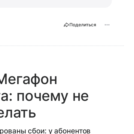
Поделиться
 Мегафон
та: почему не
елать
рованы сбои: у абонентов