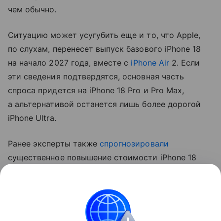
чем обычно.
Ситуацию может усугубить еще и то, что Apple,
по слухам, перенесет выпуск базового iPhone 18
на начало 2027 года, вместе с
iPhone Air
2. Если
эти сведения подтвердятся, основная часть
спроса придется на iPhone 18 Pro и Pro Max,
а альтернативой останется лишь более дорогой
iPhone Ultra.
Ранее эксперты также
спрогнозировали
существенное повышение стоимости iPhone 18
Pro. Аналитик Джефф Пу считает, что цены
вырастут на 250−300 долларов (около 20−24 тыс.
рублей).