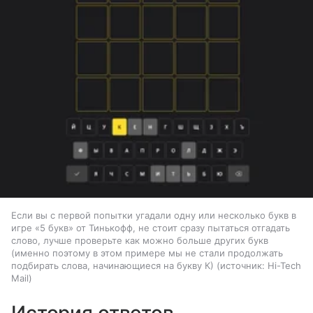
Если вы с первой попытки угадали одну или несколько букв в
игре «5 букв» от Тинькофф, не стоит сразу пытаться отгадать
слово, лучше проверьте как можно больше других букв
(именно поэтому в этом примере мы не стали продолжать
подбирать слова, начинающиеся на букву К)
источник:
Hi-Tech
Mail
История ответов