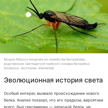
Мошка Platyura marginata из семейства Keroplatidae,
родственник светящегося грибного комара Keroplatus
testaceus.
источник:
wikimedia
Эволюционная история света
Особый интерес вызвало происхождение нового
белка. Анализ показал, что его предком, вероятнее
всего, был гексамерин — запасной белок, не