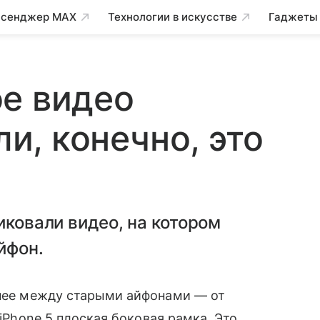
сенджер MAX
Технологии в искусстве
Гаджеты
е видео
ли, конечно, это
иковали видео, на котором
йфон.
нее между старыми айфонами — от
т iPhone 5 плоская боковая рамка. Это