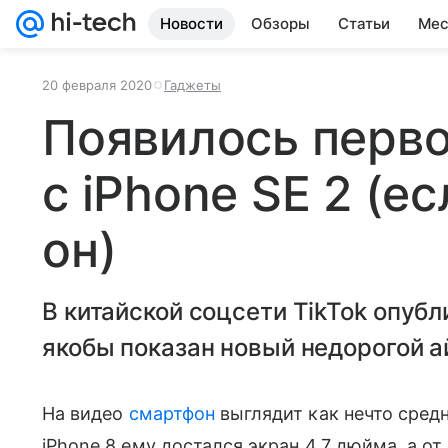
Новости
Обзоры
Статьи
Мес
20 февраля 2020
Гаджеты
Появилось перво
с iPhone SE 2 (ес
он)
В китайской соцсети TikTok опубл
якобы показан новый недорогой а
На видео
смартфон
выглядит как нечто сред
iPhone 8 ему достался экран 4.7 дюйма, а о