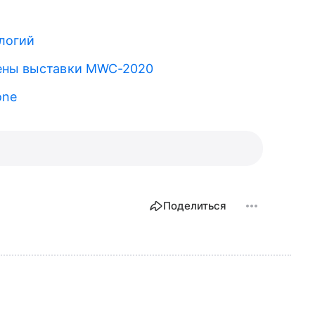
логий
мены выставки MWC-2020
one
Поделиться