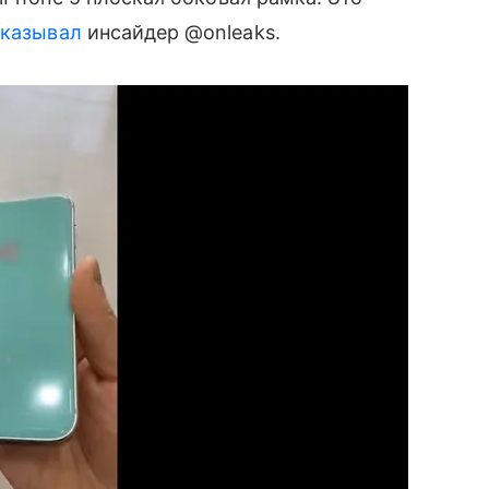
оказывал
инсайдер @onleaks.