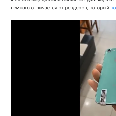
немного отличается от рендеров, который
п