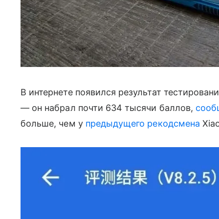
В интернете появился результат тестировани
— он набрал почти 634 тысячи баллов,
сооб
больше, чем у
предыдущего рекодсмена
Xiao