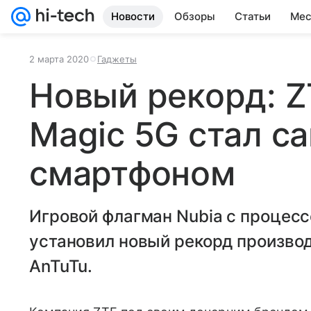
Новости
Обзоры
Статьи
Мес
2 марта 2020
Гаджеты
Новый рекорд: Z
Magic 5G стал 
смартфоном
Игровой флагман Nubia с процес
установил новый рекорд произво
AnTuTu.