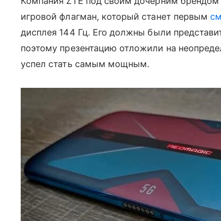
Компания ZTE под своим дочерним брендом N
игровой флагман, который станет первым
с
дисплея 144 Гц. Его должны были представи
поэтому презентацию отложили на неопредел
успел стать самым мощным.