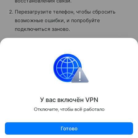
восстановления связи.
Перезагрузите телефон, чтобы сбросить
возможные ошибки, и попробуйте
подключиться заново.
Проверьте баланс. Если деньги кончились,
услуги связи могут быть недоступны.
Обратитесь в поддержку оператора.
Сбои
Поделиться
У вас включ
ён
V
P
N
Отключите, чтобы всё работало
Готово