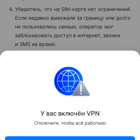
Убедитесь, что на SIM-карте нет ограничений.
Если недавно выезжали за границу или долго
не пользовались связью, оператор мог
заблокировать доступ в интернет, звонки
и SMS на время.
Если ничего не помогло, позвоните
в поддержку МТС по номеру 8 800 250−08−90
и сообщите о проблеме.
Сбои
Поделиться
У вас включ
ён
V
P
N
Отключите, чтобы всё работало