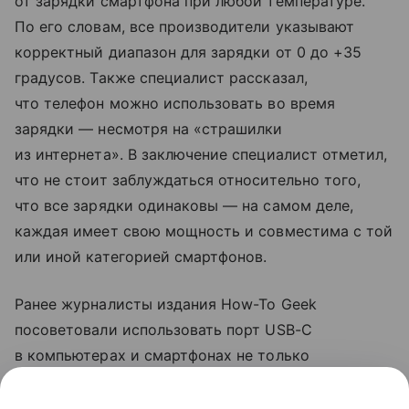
от зарядки смартфона при любой температуре.
По его словам, все производители указывают
корректный диапазон для зарядки от 0 до +35
градусов. Также специалист рассказал,
что телефон можно использовать во время
зарядки — несмотря на «страшилки
из интернета». В заключение специалист отметил,
что не стоит заблуждаться относительно того,
что все зарядки одинаковы — на самом деле,
каждая имеет свою мощность и совместима с той
или иной категорией смартфонов.
Ранее журналисты издания How-To Geek
посоветовали использовать порт USB-C
в компьютерах и смартфонах не только
для зарядки. Они рассказали, что с помощью
разъема можно передавать файлы на большой