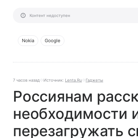
Контент недоступен
Nokia
Google
7 часов назад
Источник:
Lenta.Ru
Гаджеты
Россиянам расск
необходимости 
перезагружать 