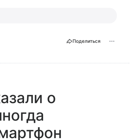
Поделиться
азали о
иногда
смартфон