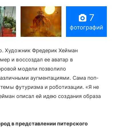
7
фотографий
ю. Художник Фредерик Хейман
ер и воссоздал ее аватар в
ровой модели позволило
различными аугментациями. Сама поп-
̆ темы футуризма и роботизации. «Я не
йман описал ей идею создания образа
ород в представлении питерского