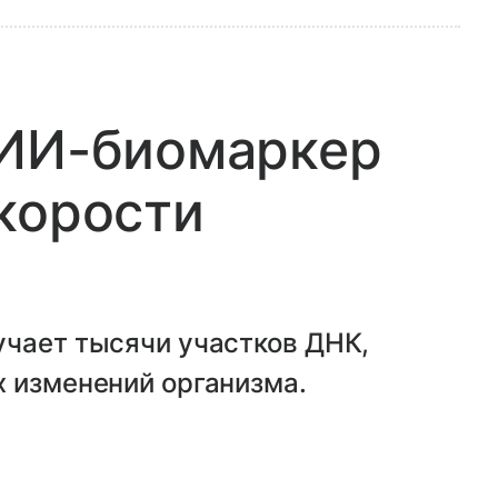
 ИИ-биомаркер
корости
учает тысячи участков ДНК,
х изменений организма.