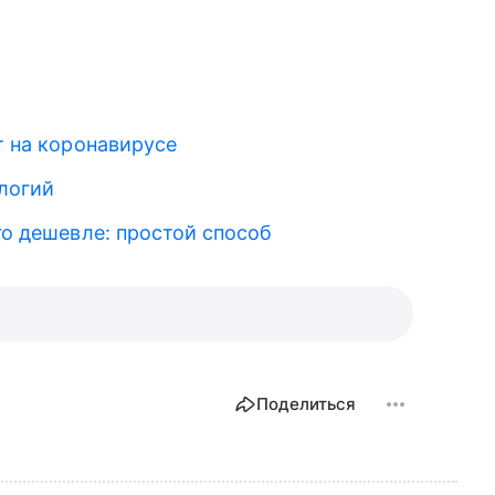
т на коронавирусе
логий
го дешевле: простой способ
Поделиться