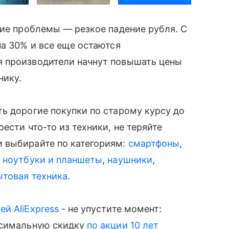
гие проблемы — резкое падение рубля. С
на 30% и все еще остаются
я производители начнут повышать цены
нику.
ать дорогие покупки по старому курсу до
сти что-то из техники, не теряйте
 выбирайте по категориям:
смартфоны
,
,
ноутбуки и планшеты
,
наушники
,
ытовая техника
.
й AliExpress
- не упустите момент:
симальную скидку
по акции 10 лет