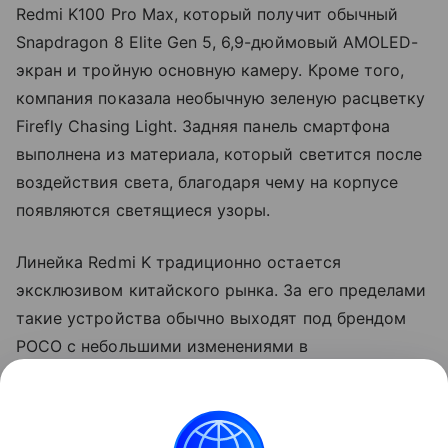
Redmi K100 Pro Max, который получит обычный
Snapdragon 8 Elite Gen 5, 6,9-дюймовый AMOLED-
экран и тройную основную камеру. Кроме того,
компания показала необычную зеленую расцветку
Firefly Chasing Light. Задняя панель смартфона
выполнена из материала, который светится после
воздействия света, благодаря чему на корпусе
появляются светящиеся узоры.
Линейка Redmi K традиционно остается
эксклюзивом китайского рынка. За его пределами
такие устройства обычно выходят под брендом
POCO с небольшими изменениями в
характеристиках и программном обеспечении.
Так, прошлогодний Redmi K90 Pro дебютировал на
глобальном рынке как POCO F8 Ultra.