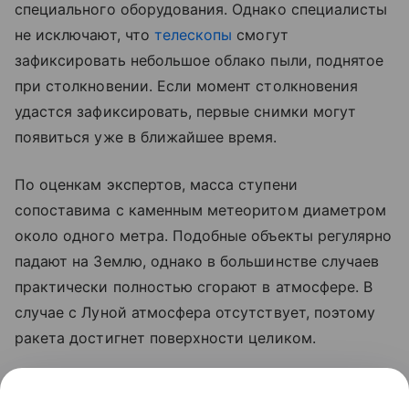
специального оборудования. Однако специалисты
не исключают, что
телескопы
смогут
зафиксировать небольшое облако пыли, поднятое
при столкновении. Если момент столкновения
удастся зафиксировать, первые снимки могут
появиться уже в ближайшее время.
По оценкам экспертов, масса ступени
сопоставима с каменным метеоритом диаметром
около одного метра. Подобные объекты регулярно
падают на Землю, однако в большинстве случаев
практически полностью сгорают в атмосфере. В
случае с Луной атмосфера отсутствует, поэтому
ракета достигнет поверхности целиком.
Ранее стало известно, что лунный грунт
рассказал