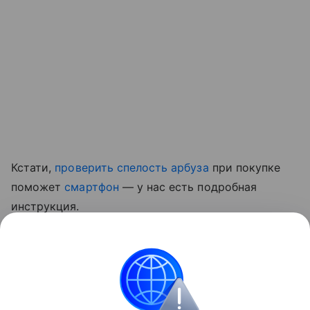
Кстати,
проверить спелость арбуза
при покупке
поможет
смартфон
— у нас есть подробная
инструкция.
Ранее мы рассказывали, какой
привычный фрукт
оказался полезен для сосудов и кишечника
.
Красота и здоровье