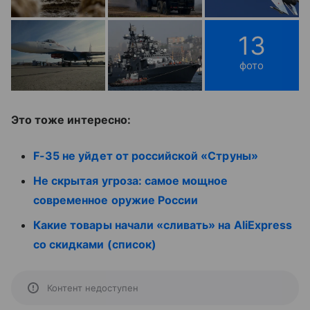
13
фото
Это тоже интересно:
F-35 не уйдет от российской «Струны»
Не скрытая угроза: самое мощное
современное оружие России
Какие товары начали «сливать» на AliExpress
со скидками (список)
Контент недоступен