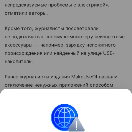
непредсказуемые проблемы с электрикой», —
отметили авторы.
Кроме того, журналисты посоветовали
не подключать к своему компьютеру неизвестные
аксессуары — например, зарядку непонятного
происхождения или найденный на улице USB-
накопитель.
Ранее журналисты издания MakeUseOf назвали
отключение ненужных приложений способом
ускорить компьютер
на Windows. Также они
посоветовали выключить функции в меню
«Рекомендации и предложения».
ноутбуки