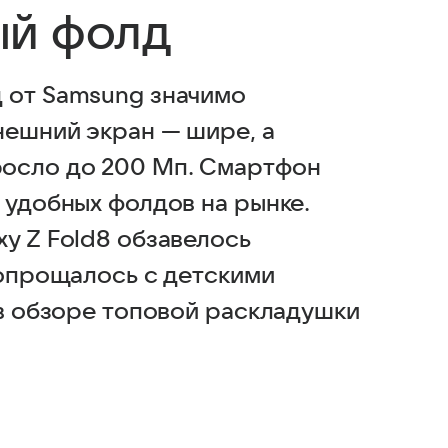
ый фолд
 от Samsung значимо
нешний экран — шире, а
осло до 200 Мп. Смартфон
 удобных фолдов на рынке.
y Z Fold8 обзавелось
попрощалось с детскими
 в обзоре топовой раскладушки