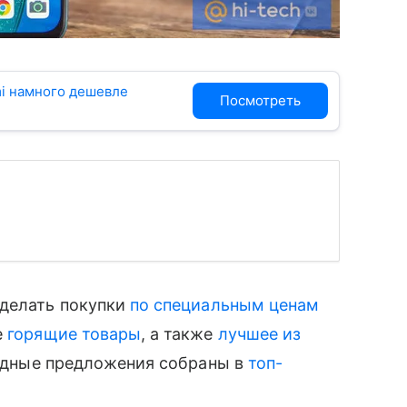
mi намного дешевле
Посмотреть
сделать покупки
по специальным ценам
е
горящие товары
, а также
лучшее из
годные предложения собраны в
топ-