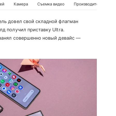
ей
Камера
Съемка видео
Производительность
ель довел свой складной флагман
д получил приставку Ultra.
 занял совершенно новый девайс —