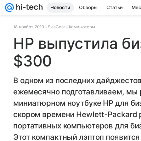
Новости
Обзоры
Статьи
Мес
18 ноября 2010
SlasGear
Компьютеры
HP выпустила би
$300
В одном из последних дайджестов
ежемесячно подготавливаем, мы 
миниатюрном ноутбуке HP для биз
скором времени Hewlett-Packard
портативных компьютеров для биз
Этот компактный лэптоп появитс