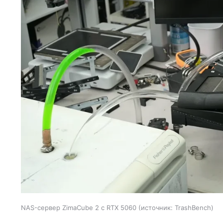
NAS-сервер ZimaCube 2 с RTX 5060
источник:
TrashBench