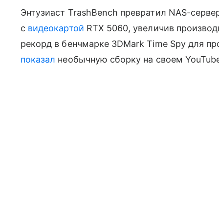
Энтузиаст TrashBench превратил NAS-серве
с
видеокартой
RTX 5060, увеличив производи
рекорд в бенчмарке 3DMark Time Spy для про
показал
необычную сборку на своем YouTube