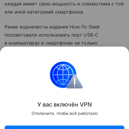
каждая имеет свою мощность и совместима с той
или иной категорией смартфонов.
Ранее журналисты издания How-To Geek
посоветовали использовать порт USB-C
в компьютерах и смартфонах не только
для зарядки. Они рассказали, что с помощью
разъема можно передавать файлы на большой
скорости и подключаться к мониторам.
смартфоны
Поделиться
У вас включ
ён
V
P
N
Отключите, чтобы всё работало