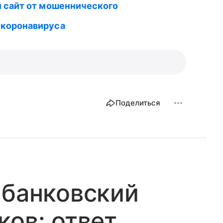
̆ сайт от мошеннического
 коронавируса
Поделиться
 банковский
ков: ответ