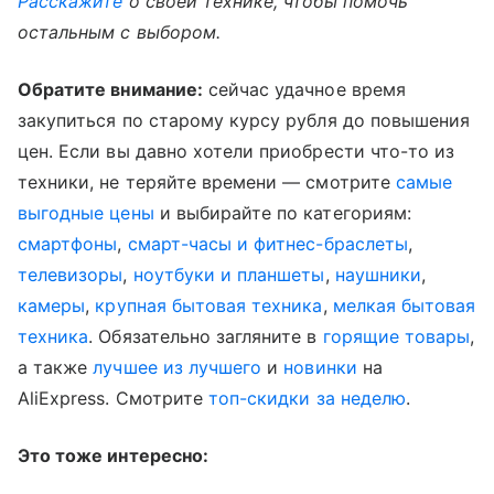
Расскажите
о своей технике, чтобы помочь
остальным с выбором.
Обратите внимание:
сейчас удачное время
закупиться по старому курсу рубля до повышения
цен. Если вы давно хотели приобрести что-то из
техники, не теряйте времени — смотрите
самые
выгодные цены
и выбирайте по категориям:
смартфоны
,
смарт-часы и фитнес-браслеты
,
телевизоры
,
ноутбуки и планшеты
,
наушники
,
камеры
,
крупная бытовая техника
,
мелкая бытовая
техника
. Обязательно загляните в
горящие товары
,
а также
лучшее из лучшего
и
новинки
на
AliExpress. Смотрите
топ-скидки за неделю
.
Это тоже интересно: