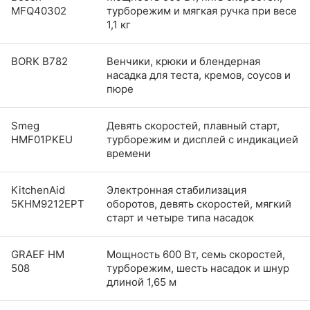
MFQ40302
турборежим и мягкая ручка при весе
1,1 кг
BORK B782
Венчики, крюки и блендерная
насадка для теста, кремов, соусов и
пюре
Smeg
Девять скоростей, плавный старт,
HMF01PKEU
турборежим и дисплей с индикацией
времени
KitchenAid
Электронная стабилизация
5KHM9212EPT
оборотов, девять скоростей, мягкий
старт и четыре типа насадок
GRAEF HM
Мощность 600 Вт, семь скоростей,
508
турборежим, шесть насадок и шнур
длиной 1,65 м