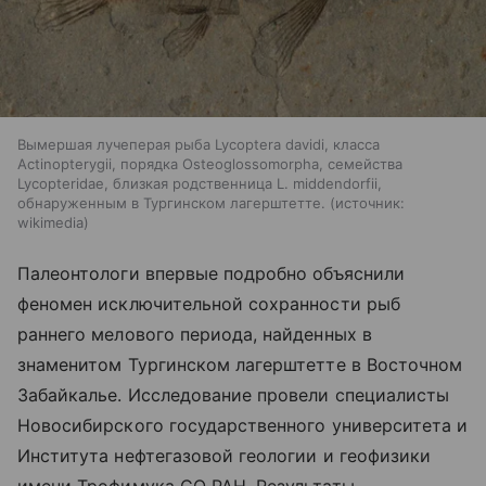
Вымершая лучеперая рыба Lycoptera davidi, класса
Actinopterygii, порядка Osteoglossomorpha, семейства
Lycopteridae, близкая родственница L. middendorfii,
обнаруженным в Тургинском лагерштетте.
источник:
wikimedia
Палеонтологи впервые подробно объяснили
феномен исключительной сохранности рыб
раннего мелового периода, найденных в
знаменитом Тургинском лагерштетте в Восточном
Забайкалье. Исследование провели специалисты
Новосибирского государственного университета и
Института нефтегазовой геологии и геофизики
имени Трофимука СО РАН. Результаты