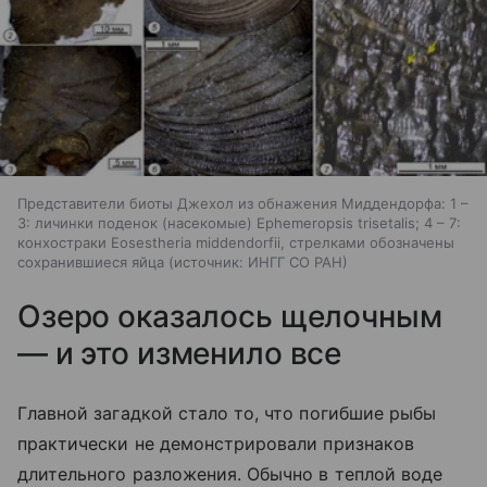
Представители биоты Джехол из обнажения Миддендорфа: 1 –
3: личинки поденок (насекомые) Ephemeropsis trisetalis; 4 – 7:
конхостраки Eosestheria middendorfii, стрелками обозначены
сохранившиеся яйца
источник:
ИНГГ СО РАН
Озеро оказалось щелочным
— и это изменило все
Главной загадкой стало то, что погибшие рыбы
практически не демонстрировали признаков
длительного разложения. Обычно в теплой воде