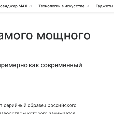
сенджер MAX
Технологии в искусстве
Гаджеты
самого мощного
примерно как современный
т серийный образец российского
изводством которого занимается