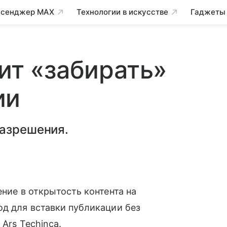
сенджер MAX
Технологии в искусстве
Гаджеты
ит «забирать»
ии
разрешения.
ение в открытость контента на
од для вставки публикации без
т
Ars Techinca.