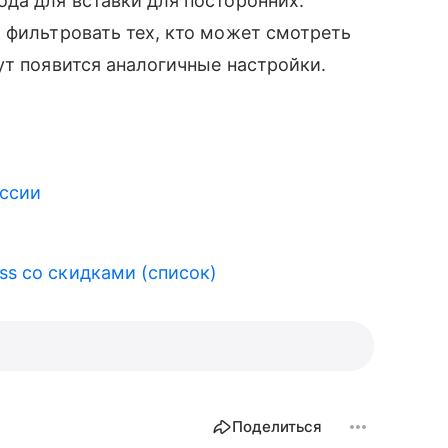
да для вставки для посторонних.
м фильтровать тех, кто может смотреть
ут появится аналогичные настройки.
оссии
ss со скидками (список)
Поделиться