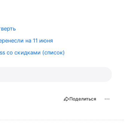
тверть
еренесли на 11 июня
ss со скидками (список)
Поделиться