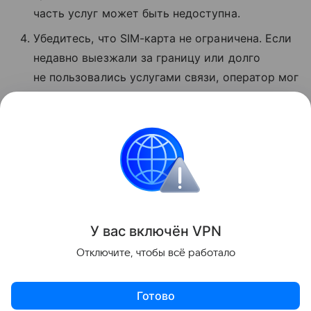
часть услуг может быть недоступна.
Убедитесь, что SIM-карта не ограничена. Если
недавно выезжали за границу или долго
не пользовались услугами связи, оператор мог
временно заблокировать звонки и интернет.
Если ничего не помогло, позвоните
в поддержку по номеру 611 с мобильного T2.
Сбои
Поделиться
У вас включ
ён
V
P
N
Отключите, чтобы всё работало
Готово