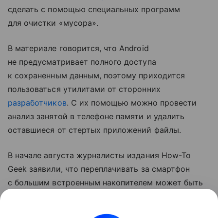
сделать с помощью специальных программ
для очистки «мусора».
В материале говорится, что Android
не предусматривает полного доступа
к сохраненным данным, поэтому приходится
пользоваться утилитами от сторонних
разработчиков
. С их помощью можно провести
анализ занятой в телефоне памяти и удалить
оставшиеся от стертых приложений файлы.
В начале августа журналисты издания How-To
Geek заявили, что переплачивать за смартфон
с большим встроенным накопителем может быть
нерационально. Они заметили, что лучше купить
аппарат с небольшим объемом памяти и хранить