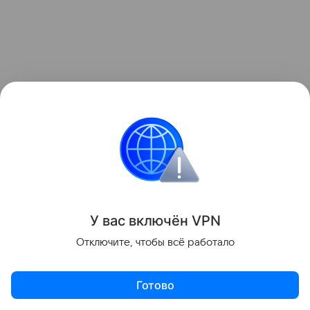
Также недавно писали, что Keychron создала
сверхлегкую мышь. Подробности в
статье
.
У вас включ
ён
V
P
N
Отключите, чтобы всё работало
Поделиться
Готово