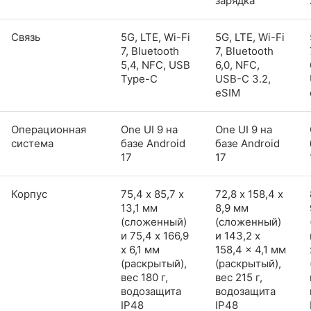
зарядка
Связь
5G, LTE, Wi-Fi
5G, LTE, Wi-Fi
7, Bluetooth
7, Bluetooth
5,4, NFC, USB
6,0, NFC,
Type-C
USB-C 3.2,
eSIM
Операционная
One UI 9 на
One UI 9 на
система
базе Android
базе Android
17
17
Корпус
75,4 х 85,7 х
72,8 х 158,4 х
13,1 мм
8,9 мм
(сложенный)
(сложенный)
и 75,4 x 166,9
и 143,2 x
x 6,1 мм
158,4 x 4,1 мм
(раскрытый),
(раскрытый),
вес 180 г,
вес 215 г,
водозащита
водозащита
IP48
IP48