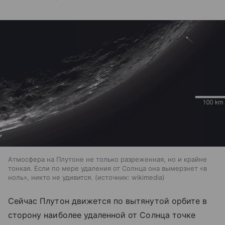
Атмосфера на Плутоне не только разреженная, но и крайне
тонкая. Если по мере удаления от Солнца она вымерзнет «в
ноль», никто не удивится.
источник:
wikimedia
Сейчас Плутон движется по вытянутой орбите в
сторону наиболее удаленной от Солнца точке