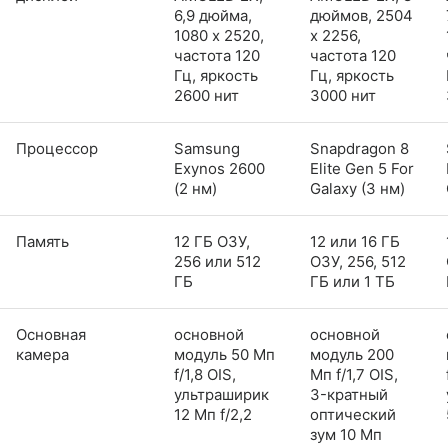
6,9 дюйма,
дюймов, 2504
1080 x 2520,
x 2256,
частота 120
частота 120
Гц, яркость
Гц, яркость
2600 нит
3000 нит
Процессор
Samsung
Snapdragon 8
Exynos 2600
Elite Gen 5 For
(2 нм)
Galaxy (3 нм)
Память
12 ГБ ОЗУ,
12 или 16 ГБ
256 или 512
ОЗУ, 256, 512
ГБ
ГБ или 1 ТБ
Основная
основной
основной
камера
модуль 50 Мп
модуль 200
f/1,8 OIS,
Мп f/1,7 OIS,
ультраширик
3-кратный
12 Мп f/2,2
оптический
зум 10 Мп