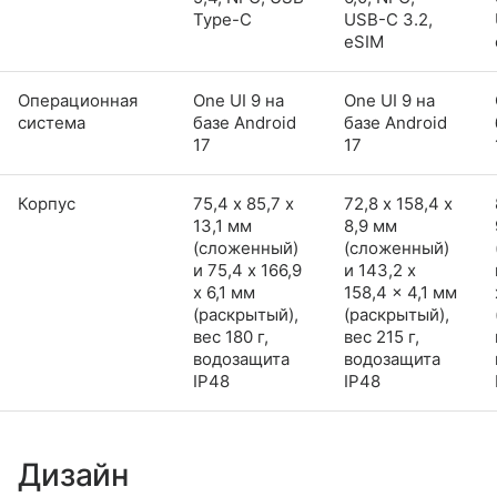
Type-C
USB-C 3.2,
eSIM
Операционная
One UI 9 на
One UI 9 на
система
базе Android
базе Android
17
17
Корпус
75,4 х 85,7 х
72,8 х 158,4 х
13,1 мм
8,9 мм
(сложенный)
(сложенный)
и 75,4 x 166,9
и 143,2 x
x 6,1 мм
158,4 x 4,1 мм
(раскрытый),
(раскрытый),
вес 180 г,
вес 215 г,
водозащита
водозащита
IP48
IP48
Дизайн