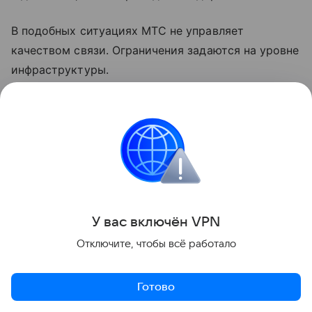
В подобных ситуациях МТС не управляет
качеством связи. Ограничения задаются на уровне
инфраструктуры.
Также нельзя исключать стандартные причины
сбоев: перегрузка сети, выход из строя
оборудования или технические работы.
Что делать, если не работает
интернет от МТС
У вас включ
ён
V
P
N
Отключите, чтобы всё работало
Проверьте связь. Если мобильный интернет
ограничен, загружаться будут только сайты
из «белого списка». Подключитесь к Wi-Fi,
Готово
если есть возможность.