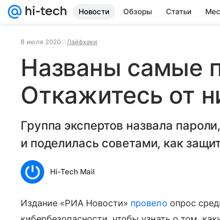
Новости
Обзоры
Статьи
Мес
8 июля 2020
Лайфхаки
Названы самые п
Откажитесь от н
Группа экспертов назвала пароли,
и поделилась советами, как защит
Hi-Tech Mail
Издание «РИА Новости»
провело
опрос сред
кибербезопасности, чтобы узнать о том, ка