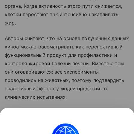
органа. Когда активность этого пути снижается,
клетки перестают так интенсивно накапливать
жир.
Авторы считают, что на основе полученных данных
киноа можно рассматривать как перспективный
функциональный продукт для профилактики и
контроля жировой болезни печени. Вместе с тем
они оговариваются: все эксперименты
проводились на животных, поэтому подтвердить
аналогичный эффект у людей предстоит в
клинических испытаниях.
Ранее мы рассказывали о том, что
привычная
ягода оказалась способна снижать проявления
жировой болезни печени
.