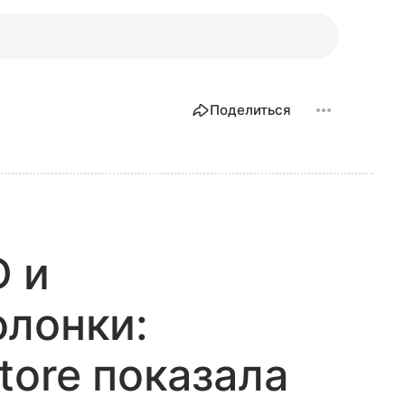
Поделиться
D и
олонки:
tore показала