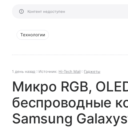
Контент недоступен
Технологии
1 день назад
Источник:
Hi-Tech Mail
Гаджеты
Микро RGB, OLE
беспроводные к
Samsung Galaxys