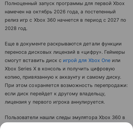
Полноценный запуск программы для первой Xbox
намечен на октябрь 2026 года, а постепенный
релиз игр с Xbox 360 начнется в период с 2027 по
2028 год.
Еще в документе раскрываются детали функции
переноса дисковых лицензий в «цифру». Геймеры
смогут вставить диск с
игрой для Xbox One
или
Xbox Series X в консоль и получить цифровую
копию, привязанную к аккаунту и самому диску.
При этом сохраняется возможность перепродажи:
если диск перейдет к другому владельцу,
лицензия у первого игрока аннулируется.
Пользователи нашли следы эмулятора Xbox 360 в
Windows 11 еще в конце июля. Сообщается, что